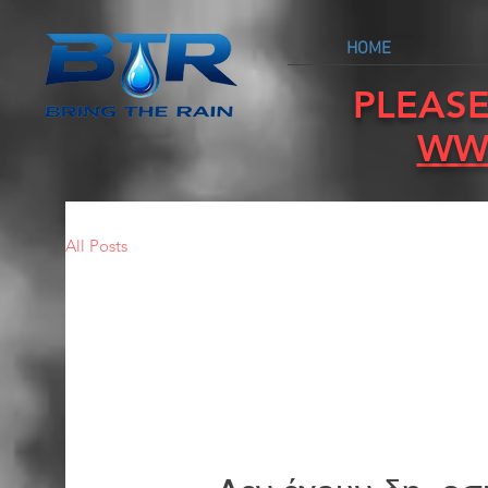
HOME
PLEASE
WW
All Posts