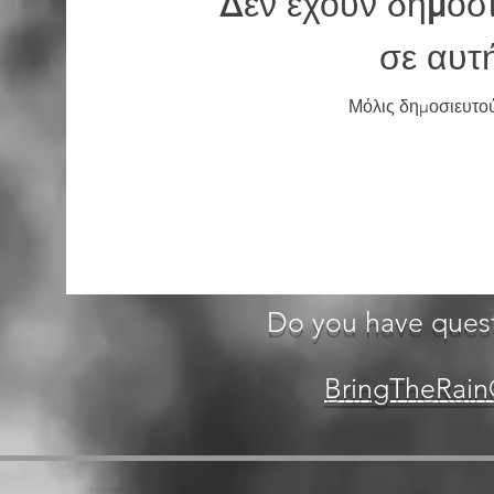
Δεν έχουν δημοσι
σε αυτ
Μόλις δημοσιευτούν
Do you have quest
BringTheRain